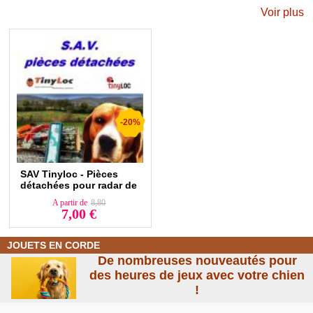
Les produits SAV sont disponible sur la page
suivante.
Voir plus
-20%
SAV Tinyloc - Pièces
détachées pour radar de
repérage Tinyloc R1 et
A partir de
8,80
R2.
7,00 €
JOUETS EN CORDE
De nombreuses nouveautés pour
des heures de jeux avec votre chien
!